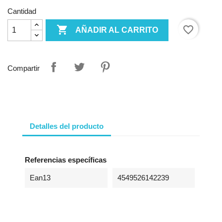
Cantidad

favorite_border
AÑADIR AL CARRITO
Compartir
Detalles del producto
Referencias específicas
Ean13
4549526142239