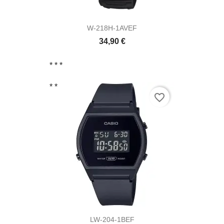
W-218H-1AVEF
34,90 €
* *
*
* *
favorite_border
LW-204-1BEF