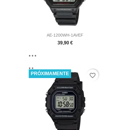
AE-1200WH-1AVEF
39,90 €
* *
*
* *
PRÓXIMAMENTE
favorite_border