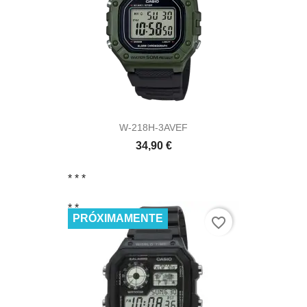
W-218H-3AVEF
34,90 €
* *
*
* *
PRÓXIMAMENTE
favorite_border