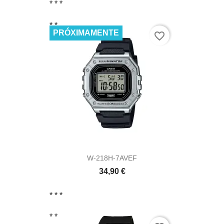
* *
*
* *
PRÓXIMAMENTE
favorite_border
W-218H-7AVEF
34,90 €
* *
*
* *