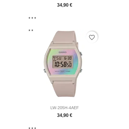
34,90 €
* *
*
* *
favorite_border
LW-205H-4AEF
34,90 €