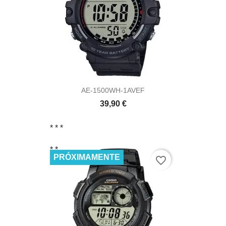
AE-1500WH-1AVEF
39,90 €
* *
*
* *
PRÓXIMAMENTE
favorite_border