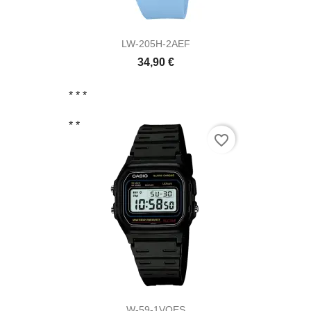
LW-205H-2AEF
34,90 €
* *
*
* *
favorite_border
W-59-1VQES