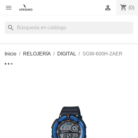
shopping_cart


(0)
search
Inicio
RELOJERÍA
DIGITAL
SGW-600H-2AER
* *
* *
*