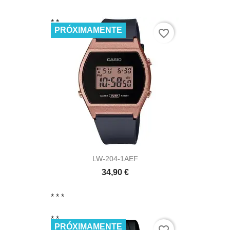
* *
*
* *
PRÓXIMAMENTE
favorite_border
LW-204-1AEF
34,90 €
* *
*
* *
PRÓXIMAMENTE