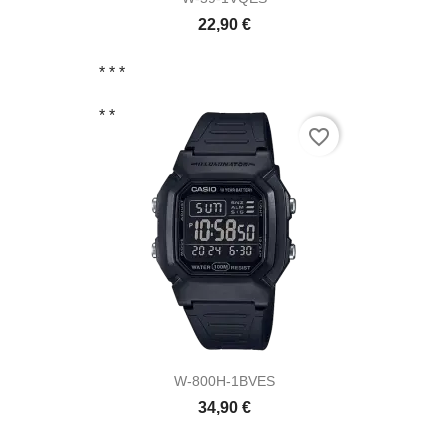
22,90 €
* *
*
* *
favorite_border
W-800H-1BVES
34,90 €