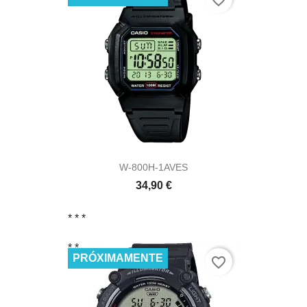
favorite_border
W-800H-1AVES
34,90 €
* *
*
* *
PRÓXIMAMENTE
favorite_border