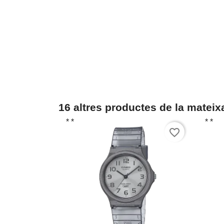
16 altres productes de la mateix
* *
* *
favorite_border