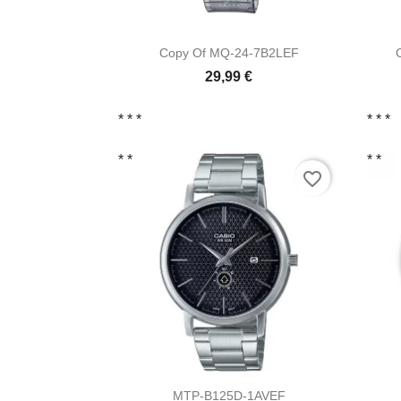

Vista ràpida
Copy Of MQ-24-7B2LEF
29,99 €
* *
*
* *
*
* *
* *
favorite_border

Vista ràpida
MTP-B125D-1AVEF