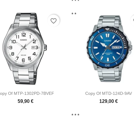
* *
*
* *
favorite_border
fa


Vista ràpida
Vista ràpida
opy Of MTP-1302PD-7BVEF
Copy Of MTD-124D-9AV
59,90 €
129,00 €
* *
*