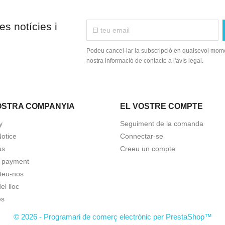
es notícies i
Podeu cancel·lar la subscripció en qualsevol momen
nostra informació de contacte a l'avís legal.
OSTRA COMPANYIA
EL VOSTRE COMPTE
y
Seguiment de la comanda
Notice
Connectar-se
us
Creeu un compte
 payment
teu-nos
l lloc
es
© 2026 - Programari de comerç electrònic per PrestaShop™