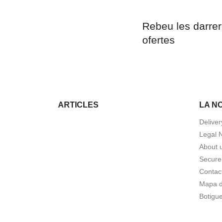
Rebeu les darrer
ofertes
ARTICLES
LA N
Deliver
Legal 
About 
Secure
Contac
Mapa de
Botigu