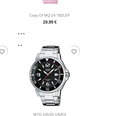

Vista ràpida
Copy Of MQ-24-7B2LEF
29,99 €
* *
*
* *
vorite_border
favorite_border

Vista ràpida
MTD-1053D-1AVES