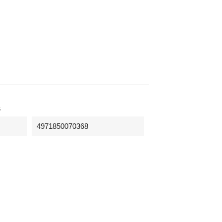
s
4971850070368