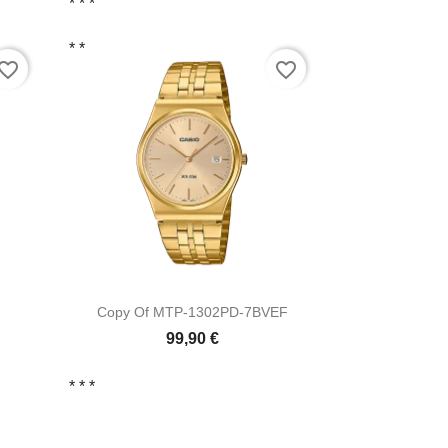
* *
*
* *
vorite_border
favorite_border

Vista ràpida
Copy Of MTP-1302PD-7BVEF
99,90 €
* *
*