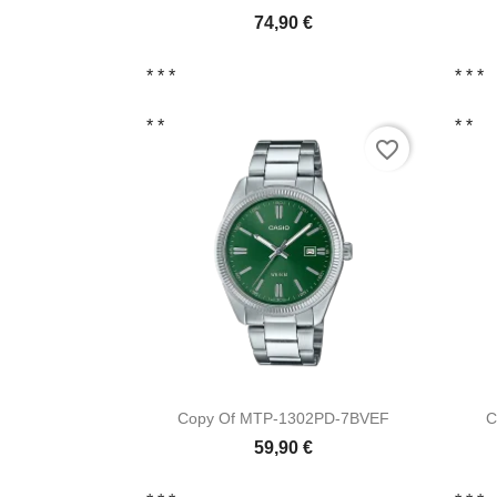
74,90 €
* *
*
* *
*
* *
* *
favorite_border

Vista ràpida
Copy Of MTP-1302PD-7BVEF
C
59,90 €