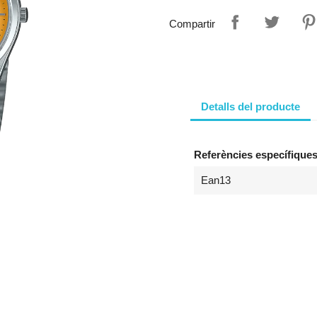
Compartir
Detalls del producte
Referències específique
Ean13