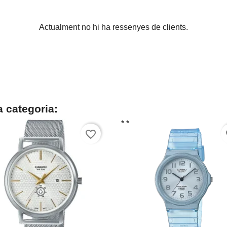
Actualment no hi ha ressenyes de clients.
a categoria:
* *
favorite_border
fa