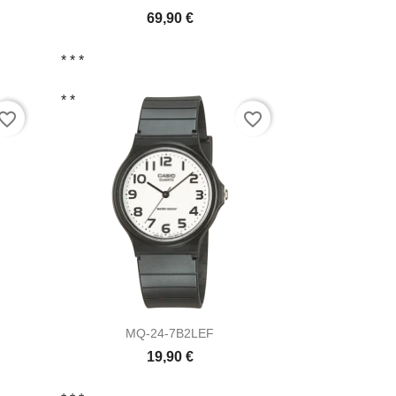
69,90 €
* *
*
* *
vorite_border
favorite_border

Vista ràpida
MQ-24-7B2LEF
19,90 €