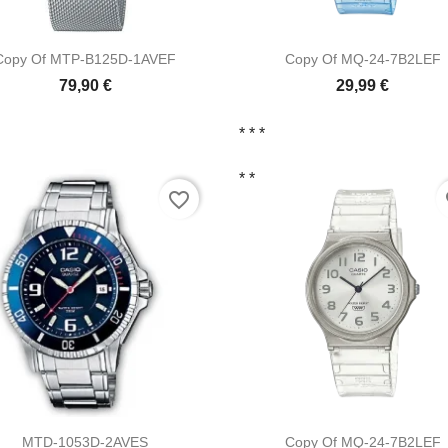


Vista ràpida
Vista ràpida
Copy Of MTP-B125D-1AVEF
Copy Of MQ-24-7B2LEF
79,90 €
29,99 €
* *
*
* *
favorite_border
fa


Vista ràpida
Vista ràpida
MTD-1053D-2AVES
Copy Of MQ-24-7B2LEF