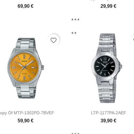
69,90 €
29,99 €
* *
*
* *
favorite_border
fa


Vista ràpida
Vista ràpida
opy Of MTP-1302PD-7BVEF
LTP-1177PA-2AEF
59,90 €
39,90 €