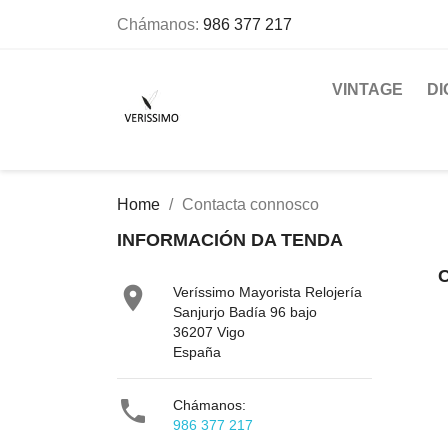
Chámanos:
986 377 217
VINTAGE
DI
Home
Contacta connosco
INFORMACIÓN DA TENDA

Veríssimo Mayorista Relojería
Sanjurjo Badía 96 bajo
36207 Vigo
España

Chámanos:
986 377 217