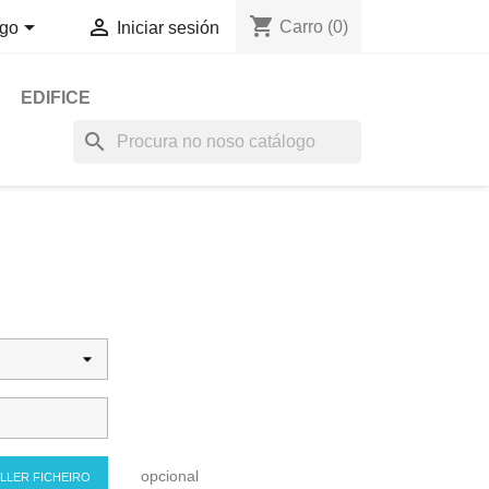
shopping_cart


Carro
(0)
go
Iniciar sesión
EDIFICE
search
opcional
LLER FICHEIRO