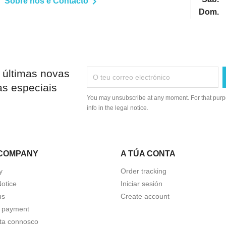

Sobre nós e Contacto
Dom.
 últimas novas
as especiais
You may unsubscribe at any moment. For that purpo
info in the legal notice.
COMPANY
A TÚA CONTA
y
Order tracking
Notice
Iniciar sesión
us
Create account
 payment
ta connosco