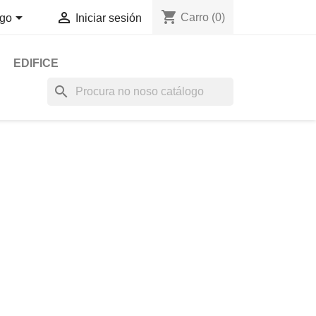
shopping_cart


Carro
(0)
go
Iniciar sesión
EDIFICE
search