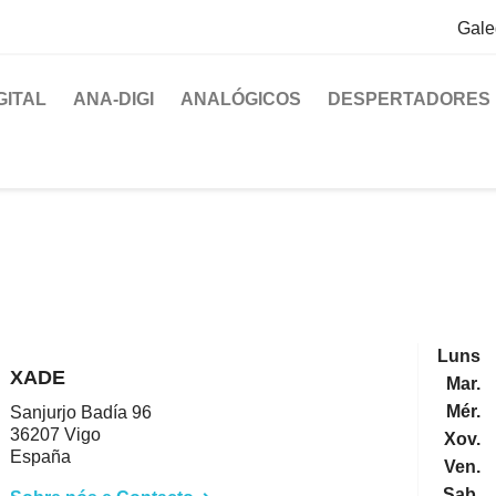
Gale
GITAL
ANA-DIGI
ANALÓGICOS
DESPERTADORES
Luns
XADE
Mar.
Mér.
Sanjurjo Badía 96
36207 Vigo
Xov.
España
Ven.
Sab.